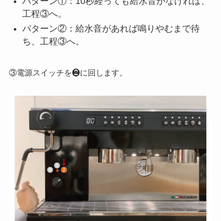
パターン①：10秒経っても給水音がなければ、
工程③へ。
パターン②：給水音があれば鳴りやむまで待
ち、工程③へ。
③電源スイッチを❷に回します。