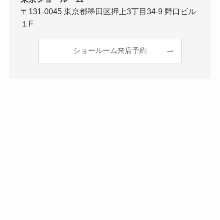
〒131-0045 東京都墨田区押上3丁目34-9 野口ビル
１F
ショールーム来店予約
商品に関するお問い合わせ・お見積り依頼
0743-63-1070
※非通知番号からのお電話はつながりません
お問い合わせ・お見積り依頼
よくあるご質問