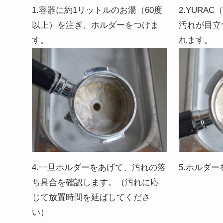
1.容器に約1リットルのお湯（60度
2.YURA
以上）を注ぎ、ホルダーをつけま
汚れが目立
す。
れます。
4.一旦ホルダーをあげて、汚れの落
5.ホルダ
ち具合を確認します。（汚れに応
じて放置時間を延ばしてくださ
い）