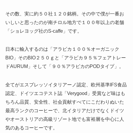
その数、実に約５０社１２０銘柄。その中で僕が一番お
いしいと思ったのが南チロル地方で１００年以上の老舗
「ショレヨッグ社のS-caffe」です。
日本に輸入するのは「アラビカ１００％オーガニック
BIO」そのBIO２５０ｇと「アラビカ９５％フェアトレー
ドAURUM」そして「９０％アラビカのPODタイプ」。
全てがエスプレッソイタリアーノ認定、欧州基準IFS食品
認定、ドイツエコテスト誌「Verygood」受賞など味はも
ちろん品質、安全性、社会貢献すべてにこだわりぬいた
最高ランクのコーヒーで、北イタリアだけでなくドイツ
やオーストリアの高級リゾート地でも富裕層を中心に人
気のあるコーヒーです。