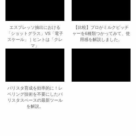
エスプレッソ抽出における
【比較】プロがミルクピッチ
「ショットグラス」VS「電子
ャーを6種類つかってみて、使
スケール」｜ヒントは「クレ
用感を解説しました。
マ」
バリスタ育成を効率的に！レ
ベリング技術を不要にしたバ
リスタスペースの最新ツール
を解説。