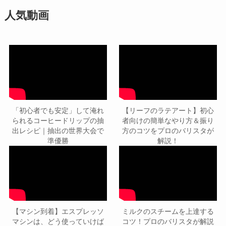
人気動画
「初心者でも安定」して淹れ
【リーフのラテアート】初心
られるコーヒードリップの抽
者向けの簡単なやり方＆振り
出レシピ｜抽出の世界大会で
方のコツをプロのバリスタが
準優勝
解説！
【マシン到着】エスプレッソ
ミルクのスチームを上達する
マシンは、どう使っていけば
コツ！プロのバリスタが解説