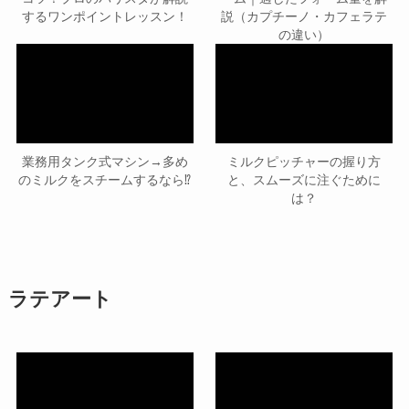
するワンポイントレッスン！
説（カプチーノ・カフェラテ
の違い）
業務用タンク式マシン→多め
ミルクピッチャーの握り方
のミルクをスチームするなら⁉
と、スムーズに注ぐために
は？
ラテアート