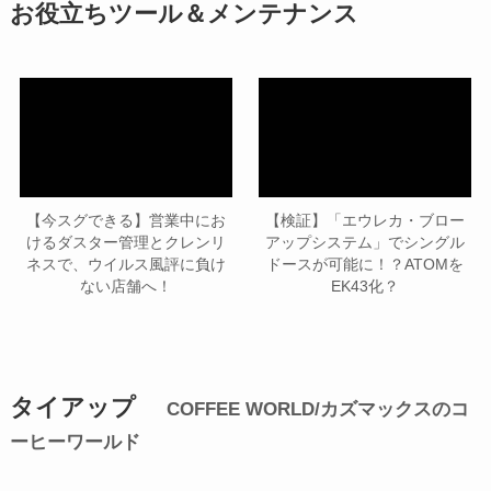
お役立ちツール＆メンテナンス
【今スグできる】営業中にお
【検証】「エウレカ・ブロー
けるダスター管理とクレンリ
アップシステム」でシングル
ネスで、ウイルス風評に負け
ドースが可能に！？ATOMを
ない店舗へ！
EK43化？
タイアップ
COFFEE WORLD/カズマックスのコ
ーヒーワールド