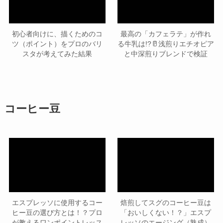
初心者向けに、描くためのコ
最高の「カフェラテ」が作れ
ツ（ポイント）をプロのバリ
る牛乳は!?🥛浅煎りエチオピア
スタが考えてみた結果
と中深煎りブレンドで検証
コーヒー豆
エスプレッソに使用するコー
焙煎してスグのコーヒー豆は
ヒー豆の選び方とは！？プロ
「おいしくない！？」エスプ
が教えるワンポイントレッス
レッソのエージング（熟成）