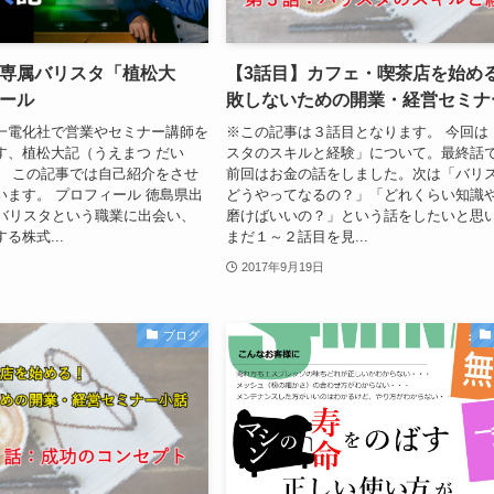
専属バリスタ「植松大
【3話目】カフェ・喫茶店を始め
ール
敗しないための開業・経営セミナ
一電化社で営業やセミナー講師を
※この記事は３話目となります。 今回は
す、植松大記（うえまつ だい
スタのスキルと経験」について。最終話
。 この記事では自己紹介をさせ
前回はお金の話をしました。次は「バリ
います。 プロフィール 徳島県出
どうやってなるの？」「どれくらい知識
にバリスタという職業に出会い、
磨けばいいの？」という話をしたいと思
る株式...
まだ１～２話目を見...
2017年9月19日
ブログ