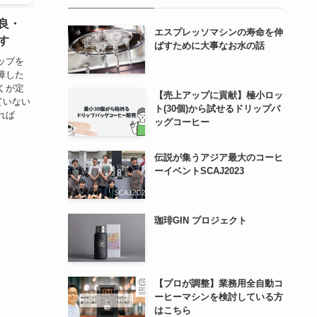
良・
エスプレッソマシンの寿命を伸
す
ばすために大事なお水の話
ップを
障した
くが定
【売上アップに貢献】極小ロッ
ていない
ト(30個)から試せるドリップバ
れば
ッグコーヒー
伝説が集うアジア最大のコーヒ
ーイベントSCAJ2023
珈琲GIN プロジェクト
【プロが調整】業務用全自動コ
ーヒーマシンを検討している方
はこちら