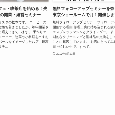
フェ・喫茶店を始める！失
無料フォローアップセミナーを奈
の開業・経営セミナー
東京ショールームで月１開催しま
リスタの松本です。 コーヒーの
無料フォローアップセミナー フォローア
は落ち着きましたが、毎年開業さ
開催する理由 修理工房に持ち込まれる故
て増えてきています。 手作りケ
エスプレッソマシンとグラインダー。 多
コーヒー、惣菜や小料理を出すお
期的なクリーニングと消耗品の交換をし
バールをイメージしたお店、最高
ことに起因しています。 お店にとってみ
...
日々忙しい中で、すべて...
2017年8月23日