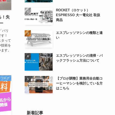
ROCKET（ロケット）
ESPRESSO 大一電化社 取扱
る！失
商品
ー
「バリ
エスプレッソマシンの種類と違
です！
い
スタって
や技術を
います。
エスプレッソマシンの清掃・バ
ックフラッシュ方法について
【プロが調整】業務用全自動コ
ブログ
ーヒーマシンを検討している方
はこちら
新着記事