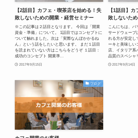
【2話目】カフェ・喫茶店を始める！失
【1話目】カ
敗しないための開業・経営セミナー
敗しないため
※この記事は２話目となります。 今回は「開業
こんにちは、バ
資金・準備」について。 1話目ではコンセプトに
サードウェーブ
ついて触れました。次は「実際なんぼかかるね
れる方が安定し
ん」という話をしたいと思います。 まだ１話目
ーキと美味しい
を読まれていない方はこちらをどうぞ １話目：
店、イタリア系
成功のコンセプト 開業準...
品質のスペシャリテ
2017年9月15日
2017年9月14日
ブログ